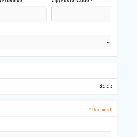
/Province
Zip/Postal Code *
$0.00
* Required