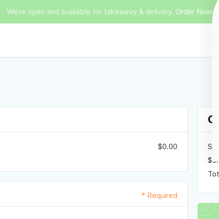
We're open and available for takeaway & delivery.
Order Now
O
$0.00
Sub
$0
Tot
* Required